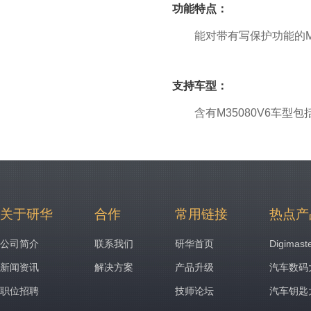
功能特点：
能对带有写保护功能的M
支持车型：
含有M35080V6车
关于研华
合作
常用链接
热点产
公司简介
联系我们
研华首页
Digimast
新闻资讯
解决方案
产品升级
汽车数码
职位招聘
技师论坛
汽车钥匙大